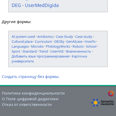
DEG
·
UserMedDigida
Другие формы:
AI system used
·
Antibiotics
·
Case Study
·
Case study
·
Cultural place
·
Curriculum
·
DEObj
·
GenAIcase
·
HowTo
·
Languages
·
Microbs
·
PhilologyWorks
·
Robots
·
School
·
Sport
·
Standard
·
Trend
·
UserHSE
·
Вовлеченность
·
Добавить язык программирования
·
Карточка
университета
Создать страницу без формы.
Политика конфиденциальности
О Поле цифровой дидактики
Отказ от ответственности