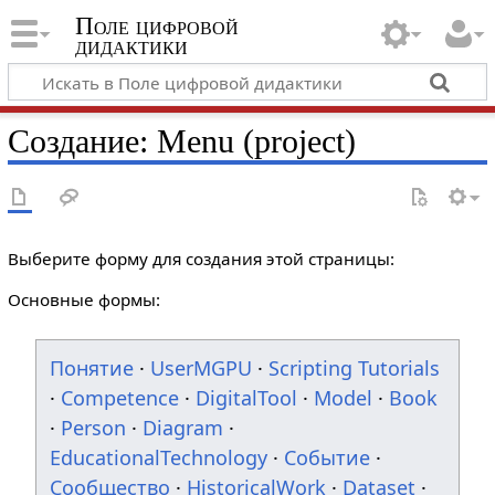
Поле цифровой
дидактики
Создание: Menu (project)
Выберите форму для создания этой страницы:
Основные формы:
Понятие
·
UserMGPU
·
Scripting Tutorials
·
Competence
·
DigitalTool
·
Model
·
Book
·
Person
·
Diagram
·
EducationalTechnology
·
Событие
·
Сообщество
·
HistoricalWork
·
Dataset
·