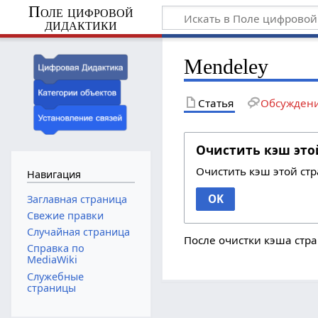
Поле цифровой
дидактики
Mendeley
Статья
Обсужден
Очистить кэш это
Очистить кэш этой ст
Навигация
OK
Заглавная страница
Свежие правки
Случайная страница
После очистки кэша стра
Справка по
MediaWiki
Служебные
страницы