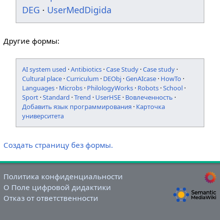
DEG
·
UserMedDigida
Другие формы:
AI system used
·
Antibiotics
·
Case Study
·
Case study
·
Cultural place
·
Curriculum
·
DEObj
·
GenAIcase
·
HowTo
·
Languages
·
Microbs
·
PhilologyWorks
·
Robots
·
School
·
Sport
·
Standard
·
Trend
·
UserHSE
·
Вовлеченность
·
Добавить язык программирования
·
Карточка
университета
Создать страницу без формы.
Политика конфиденциальности
О Поле цифровой дидактики
Отказ от ответственности