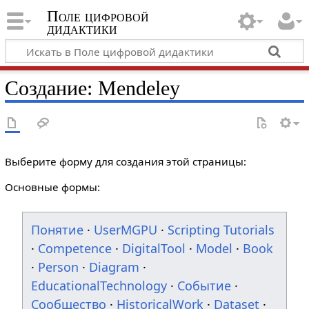
Поле цифровой
дидактики
Создание: Mendeley
Выберите форму для создания этой страницы:
Основные формы:
Понятие
·
UserMGPU
·
Scripting Tutorials
·
Competence
·
DigitalTool
·
Model
·
Book
·
Person
·
Diagram
·
EducationalTechnology
·
Событие
·
Сообщество
·
HistoricalWork
·
Dataset
·