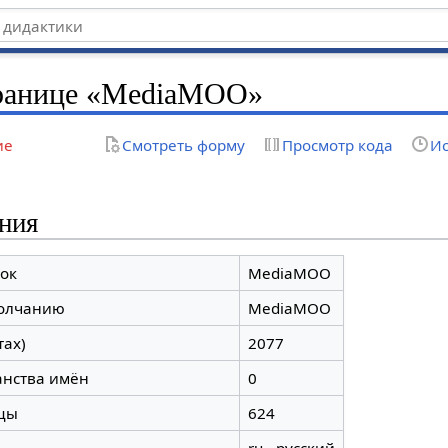
транице «MediaMOO»
ие
Смотреть форму
Просмотр кода
Ис
ния
ок
MediaMOO
молчанию
MediaMOO
тах)
2077
анства имён
0
цы
624