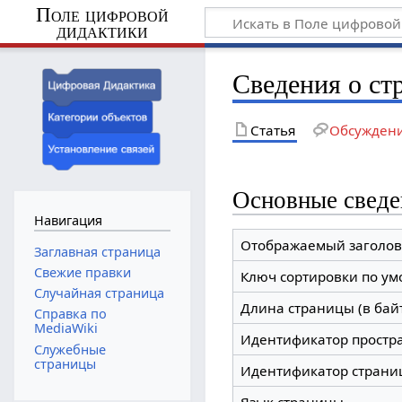
Поле цифровой
дидактики
Сведения о с
Статья
Обсужден
Основные сведе
Навигация
Отображаемый заголов
Заглавная страница
Свежие правки
Ключ сортировки по у
Случайная страница
Длина страницы (в бай
Справка по
MediaWiki
Идентификатор простр
Служебные
страницы
Идентификатор страни