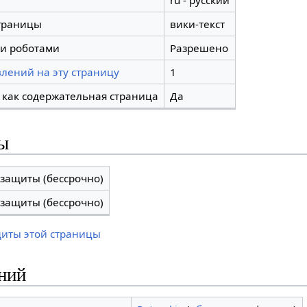
ru - русский
траницы
вики-текст
и роботами
Разрешено
лений на эту страницу
1
 как содержательная страница
Да
ы
 защиты (бессрочно)
 защиты (бессрочно)
щиты этой страницы
ний