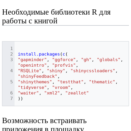
Необходимые библиотеки R для
работы с книгой
install.packages
(
c
(
"gapminder"
,
"ggforce"
,
"gh"
,
"globals"
,
"openintro"
,
"profvis"
,
"RSQLite"
,
"shiny"
,
"shinycssloaders"
,
"shinyFeedback"
,
"shinythemes"
,
"testthat"
,
"thematic"
,
"tidyverse"
,
"vroom"
,
"waiter"
,
"xml2"
,
"zeallot"
))
Возможность встраивать
приложения в площадку