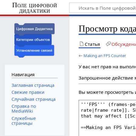
Поле цифровой
дидактики
Просмотр кода
Статья
Обсужден
←
Making an FPS Counter
У вас нет прав на выпо
Навигация
Запрошенное действие м
Заглавная страница
Вы можете просмотреть 
Свежие правки
Случайная страница
Справка по
MediaWiki
Служебные
страницы