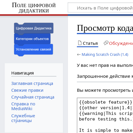
Поле цифровой
дидактики
Просмотр кода
Статья
Обсужден
←
Making Scratch Crash (1.4)
У вас нет прав на выпо
Навигация
Запрошенное действие м
Заглавная страница
Вы можете просмотреть 
Свежие правки
Случайная страница
Справка по
MediaWiki
Служебные
страницы