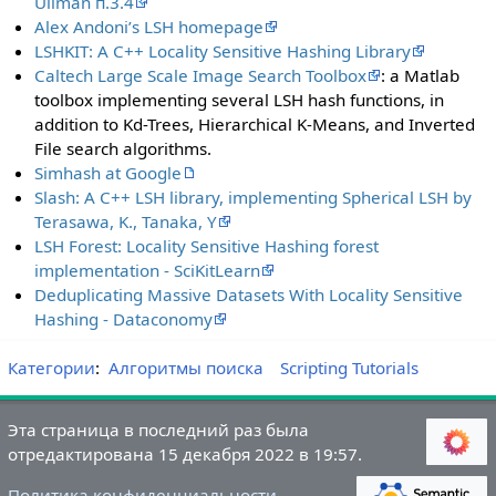
Ullman п.3.4
Alex Andoni’s LSH homepage
LSHKIT: A C++ Locality Sensitive Hashing Library
Caltech Large Scale Image Search Toolbox
: a Matlab
toolbox implementing several LSH hash functions, in
addition to Kd-Trees, Hierarchical K-Means, and Inverted
File search algorithms.
Simhash at Google
Slash: A C++ LSH library, implementing Spherical LSH by
Terasawa, K., Tanaka, Y
LSH Forest: Locality Sensitive Hashing forest
implementation - SciKitLearn
Deduplicating Massive Datasets With Locality Sensitive
Hashing - Dataconomy
Категории
:
Алгоритмы поиска
Scripting Tutorials
Эта страница в последний раз была
отредактирована 15 декабря 2022 в 19:57.
Политика конфиденциальности