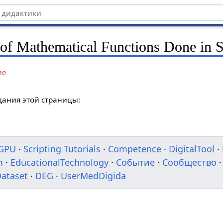
 of Mathematical Functions Done in S
ие
дания этой страницы:
GPU
·
Scripting Tutorials
·
Competence
·
DigitalTool
·
m
·
EducationalTechnology
·
Событие
·
Сообщество
·
ataset
·
DEG
·
UserMedDigida