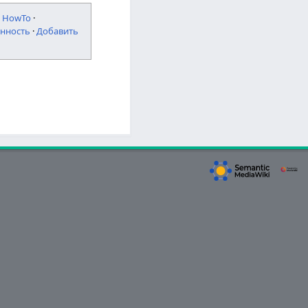
·
HowTo
·
нность
·
Добавить