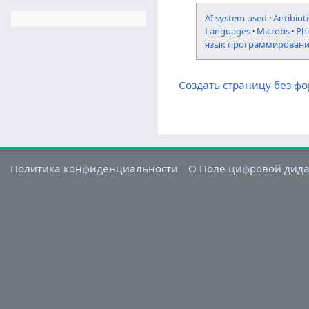
AI system used
·
Antibioti
Languages
·
Microbs
·
Ph
язык программирован
Создать страницу без ф
Политика конфиденциальности
О Поле цифровой дид