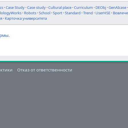
cs
·
Case Study
·
Case study
·
Cultural place
·
Curriculum
·
DEObj
·
GenAIcase
ilologyWorks
·
Robots
·
School
·
Sport
·
Standard
·
Trend
·
UserHSE
·
Вовлече
ия
·
Карточка университета
ормы.
актики
Отказ от ответственности