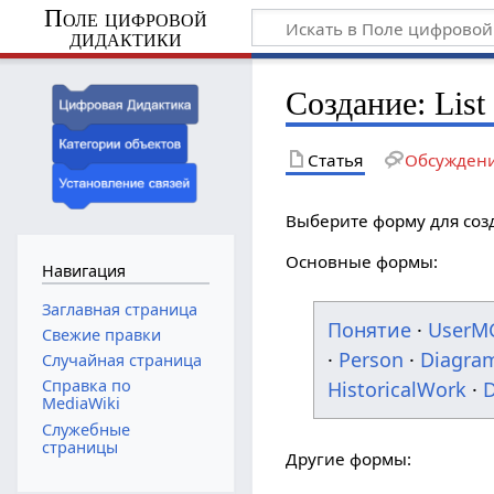
Поле цифровой
дидактики
Создание: List
Статья
Обсужден
Выберите форму для соз
Основные формы:
Навигация
Заглавная страница
Понятие
·
UserM
Свежие правки
·
Person
·
Diagra
Случайная страница
Справка по
HistoricalWork
·
D
MediaWiki
Служебные
страницы
Другие формы: