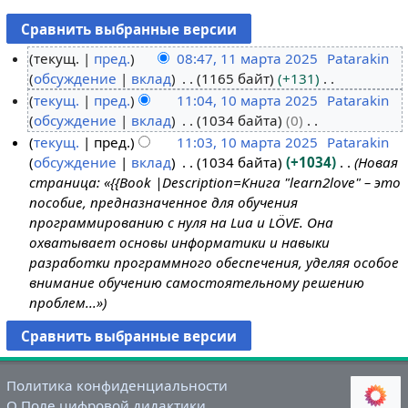
текущ.
пред.
08:47, 11 марта 2025
Patarakin
обсуждение
вклад
1165 байт
+131
1
Н
текущ.
пред.
11:04, 10 марта 2025
Patarakin
1
е
обсуждение
вклад
1034 байта
0
м
1
т
Н
текущ.
пред.
11:03, 10 марта 2025
Patarakin
а
0
о
е
обсуждение
вклад
1034 байта
+1034
Новая
р
м
п
т
страница: «{{Book |Description=Книга "learn2love" – это
т
а
и
о
пособие, предназначенное для обучения
а
р
с
п
программированию с нуля на Lua и LÖVE. Она
2
т
а
и
охватывает основы информатики и навыки
0
а
н
с
разработки программного обеспечения, уделяя особое
2
2
и
а
внимание обучению самостоятельному решению
5
0
я
н
проблем...»
2
п
и
5
р
я
а
п
в
р
Политика конфиденциальности
к
а
О Поле цифровой дидактики