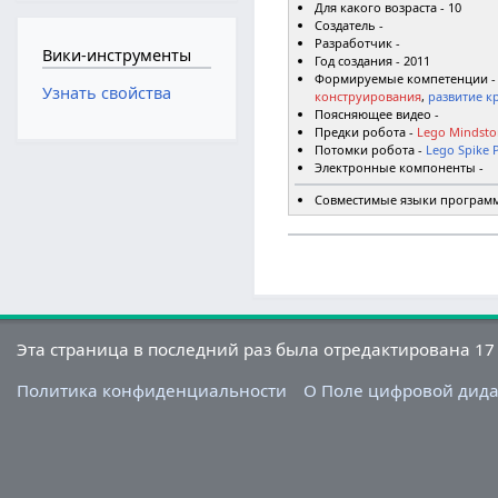
Для какого возраста - 10
Создатель -
Разработчик -
Вики-инструменты
Год создания - 2011
Формируемые компетенции 
Узнать свойства
конструирования
,
развитие к
Поясняющее видео -
Предки робота -
Lego Mindsto
Потомки робота -
Lego Spike 
Электронные компоненты -
Совместимые языки програм
Эта страница в последний раз была отредактирована 17 
Политика конфиденциальности
О Поле цифровой дид