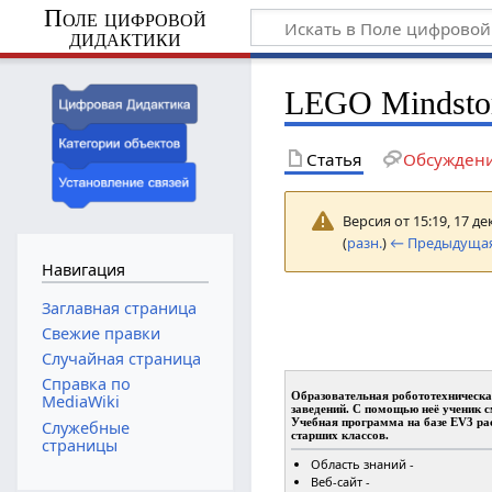
Поле цифровой
дидактики
LEGO Mindsto
Статья
Обсужден
Версия от 15:19, 17 д
(
разн.
)
← Предыдущая
Навигация
Заглавная страница
Свежие правки
Случайная страница
Справка по
Образовательная робототехническа
MediaWiki
заведений. С помощью неё ученик см
Учебная программа на базе EV3 ра
Служебные
старших классов.
страницы
Область знаний -
Веб-сайт -