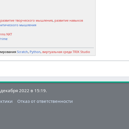
-
развитие творческого мышления
,
развитие навыков
ритического мышления
rms NXT
Prime
мирования
Scratch
,
Python
,
виртуальная среда TRIK Studio
декабря 2022 в 15:19.
актики
Отказ от ответственности