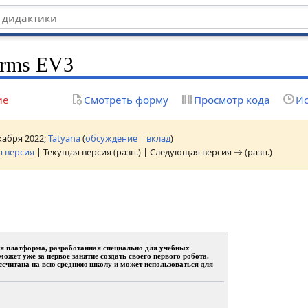
rms EV3
ие
Смотреть форму
Просмотр кода
Ис
екабря 2022;
Tatyana
(
обсуждение
|
вклад
)
 версия
| Текущая версия (разн.) | Следующая версия → (разн.)
я платформа, разработанная специально для учебных
ожет уже за первое занятие создать своего первого робота.
ссчитана на всю среднюю школу и может использоваться для