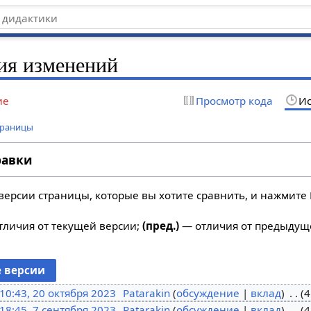
ия изменений
ие
Просмотр кода
Ис
траницы
равки
версии страницы, которые вы хотите сравнить, и нажмите 
личия от текущей версии;
(пред.)
— отличия от предыдущ
10:43, 20 октября 2023
Patarakin
обсуждение
вклад
4
18:45, 7 сентября 2023
Patarakin
обсуждение
вклад
4