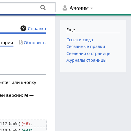
Аноним
Справка
Ещё
Ссылки сюда
тория
Обновить
Связанные правки
Сведения о странице
Журналы страницы
Enter или кнопку
ей версии;
м
—
112 байт
−6
118 байт
+48