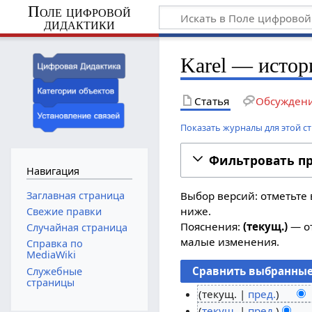
Поле цифровой
дидактики
Karel — истор
Статья
Обсужден
Показать журналы для этой с
Фильтровать п
Навигация
Заглавная страница
Выбор версий: отметьте 
ниже.
Свежие правки
Пояснения:
(текущ.)
— от
Случайная страница
малые изменения.
Справка по
MediaWiki
Служебные
страницы
текущ.
пред.
Н
2
текущ.
пред.