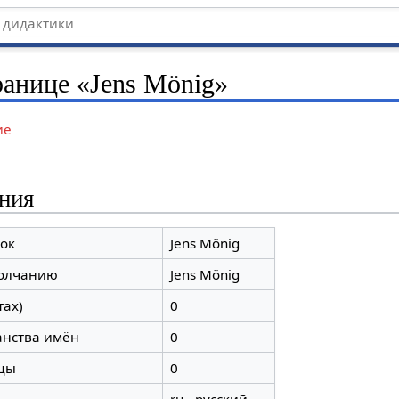
ранице «Jens Mönig»
ие
ния
ок
Jens Mönig
молчанию
Jens Mönig
тах)
0
анства имён
0
цы
0