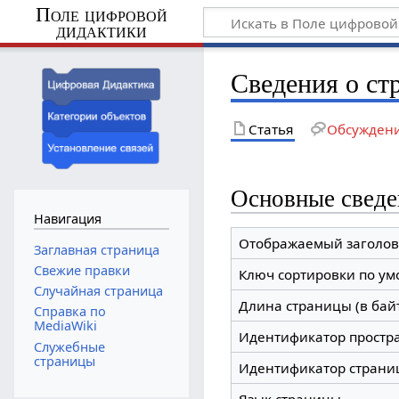
Поле цифровой
дидактики
Сведения о ст
Статья
Обсужден
Основные сведе
Навигация
Отображаемый заголов
Заглавная страница
Свежие правки
Ключ сортировки по у
Случайная страница
Длина страницы (в бай
Справка по
MediaWiki
Идентификатор простр
Служебные
страницы
Идентификатор страни