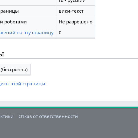
ru - русский
траницы
вики-текст
и роботами
Не разрешено
лений на эту страницу
0
ы
(бессрочно)
щиты этой страницы
актики
Отказ от ответственности