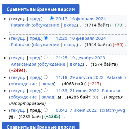
текущ.
пред.
20:17, 16 февраля 2024
Patarakin
обсуждение
вклад
1714 байт
+170
1
6
Н
текущ.
пред.
12:20, 10 февраля 2024
ф
е
Patarakin
обсуждение
вклад
1544 байта
−30
1
е
т
0
в
о
Н
текущ.
пред.
21:25, 19 декабря 2023
ф
р
п
е
Александра
обсуждение
вклад
1574 байта
1
е
а
и
т
−2494
9
в
л
с
о
Н
текущ.
пред.
11:18, 29 августа 2022
Patarakin
д
р
я
а
п
е
обсуждение
вклад
4068 байт
−217
2
е
а
2
н
и
т
Н
текущ.
пред.
11:33, 21 июля 2022
Patarakin
9
к
л
0
и
с
о
е
обсуждение
вклад
м
4285 байт
0
1 версия
а
2
а
я
2
я
а
п
т
импортирована
в
1
б
2
4
п
н
и
о
текущ.
пред.
00:42, 7 июня 2022
scratch>Jvvg
г
и
р
0
р
и
с
п
м
4285 байт
+4285
7
у
ю
я
2
а
я
а
и
Н
и
с
л
2
4
в
п
н
с
е