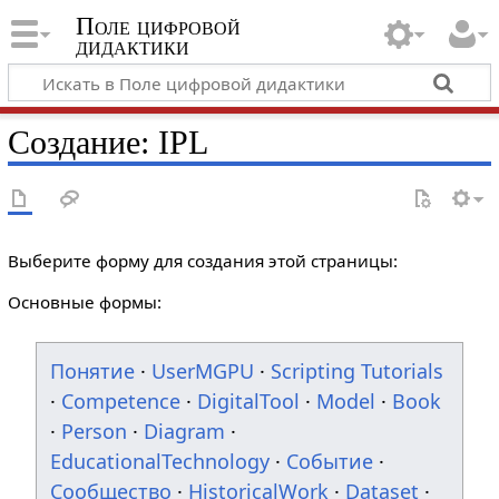
Поле цифровой
дидактики
Создание: IPL
Выберите форму для создания этой страницы:
Основные формы:
Понятие
·
UserMGPU
·
Scripting Tutorials
·
Competence
·
DigitalTool
·
Model
·
Book
·
Person
·
Diagram
·
EducationalTechnology
·
Событие
·
Сообщество
·
HistoricalWork
·
Dataset
·