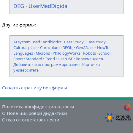
DEG
·
UserMedDigida
Другие формы:
AI system used
·
Antibiotics
·
Case Study
·
Case study
·
Cultural place
·
Curriculum
·
DEObj
·
GenAIcase
·
HowTo
·
Languages
·
Microbs
·
PhilologyWorks
·
Robots
·
School
·
Sport
·
Standard
·
Trend
·
UserHSE
·
Вовлеченность
·
Добавить язык программирования
·
Карточка
университета
Создать страницу без формы.
Политика конфиденциальности
О Поле цифровой дидактики
Отказ от ответственности