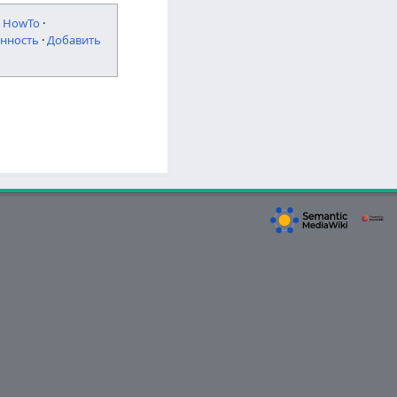
·
HowTo
·
нность
·
Добавить