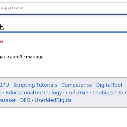
E
ие
дания этой страницы:
GPU
·
Scripting Tutorials
·
Competence
·
DigitalTool
·
m
·
EducationalTechnology
·
Событие
·
Сообщество
·
ataset
·
DEG
·
UserMedDigida