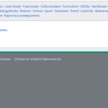
cs
·
Case Study
·
Case study
·
Cultural place
·
Curriculum
·
DEObj
·
GenAIcase
ilologyWorks
·
Robots
·
School
·
Sport
·
Standard
·
Trend
·
UserHSE
·
Вовлече
ия
·
Карточка университета
ормы.
актики
Отказ от ответственности