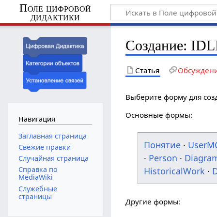
Поле цифровой
дидактики
Создание: IDL
Статья
Обсужден
Выберите форму для соз
Основные формы:
Навигация
Заглавная страница
Понятие
·
UserM
Свежие правки
·
Person
·
Diagra
Случайная страница
Справка по
HistoricalWork
·
D
MediaWiki
Служебные
страницы
Другие формы: