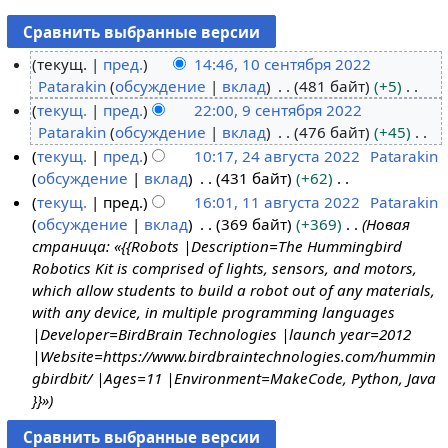
текущ.
пред.
14:46, 10 сентября 2022
Patarakin
обсуждение
вклад
481 байт
+5
1
Н
текущ.
пред.
22:00, 9 сентября 2022
0
е
Patarakin
обсуждение
вклад
476 байт
+45
с
9
т
Н
текущ.
пред.
10:17, 24 августа 2022
Patarakin
е
с
о
е
обсуждение
вклад
431 байт
+62
н
е
2
п
т
Н
текущ.
пред.
16:01, 11 августа 2022
Patarakin
т
н
4
и
о
е
обсуждение
вклад
369 байт
+369
Новая
я
т
а
1
с
п
т
страница: «{{Robots |Description=The Hummingbird
б
я
в
1
а
и
о
Robotics Kit is comprised of lights, sensors, and motors,
р
б
г
а
н
с
п
which allow students to build a robot out of any materials,
я
р
у
в
и
а
и
with any device, in multiple programming languages
2
я
с
г
я
н
с
|Developer=BirdBrain Technologies |launch year=2012
0
2
т
у
п
и
а
|Website=https://www.birdbraintechnologies.com/hummin
2
0
а
с
р
я
н
gbirdbit/ |Ages=11 |Environment=MakeCode, Python, Java
2
2
2
т
а
п
и
}}»
2
0
а
в
р
я
2
2
к
а
п