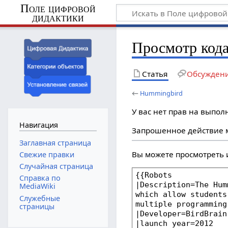
Поле цифровой
дидактики
Просмотр код
Статья
Обсужден
←
Hummingbird
У вас нет прав на выпо
Навигация
Запрошенное действие м
Заглавная страница
Вы можете просмотреть 
Свежие правки
Случайная страница
Справка по
MediaWiki
Служебные
страницы