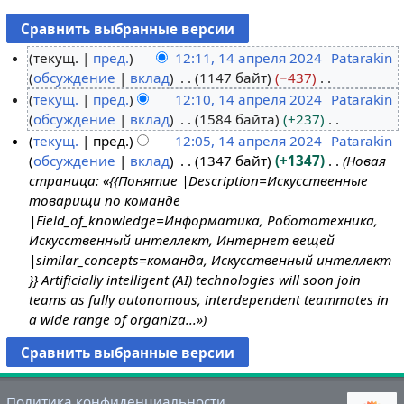
текущ.
пред.
12:11, 14 апреля 2024
Patarakin
обсуждение
вклад
1147 байт
−437
1
Н
текущ.
пред.
12:10, 14 апреля 2024
Patarakin
4
е
обсуждение
вклад
1584 байта
+237
а
т
Н
текущ.
пред.
12:05, 14 апреля 2024
Patarakin
п
о
е
обсуждение
вклад
1347 байт
+1347
Новая
р
п
т
страница: «{{Понятие |Description=Искусственные
е
и
о
товарищи по команде
л
с
п
|Field_of_knowledge=Информатика, Робототехника,
я
а
и
Искусственный интеллект, Интернет вещей
2
н
с
|similar_concepts=команда, Искусственный интеллект
0
и
а
}} Artificially intelligent (AI) technologies will soon join
2
я
н
teams as fully autonomous, interdependent teammates in
4
п
и
a wide range of organiza...»
р
я
а
п
в
р
к
а
Политика конфиденциальности