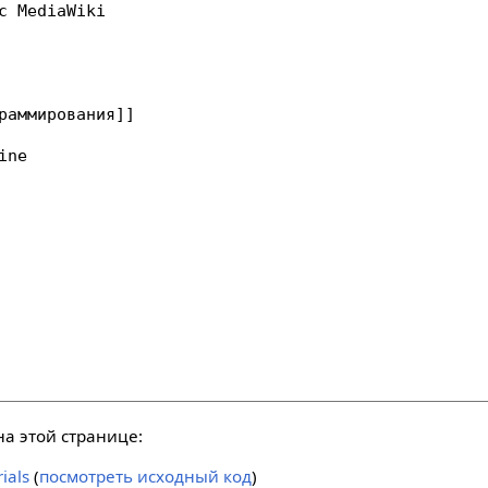
а этой странице:
ials
(
посмотреть исходный код
)