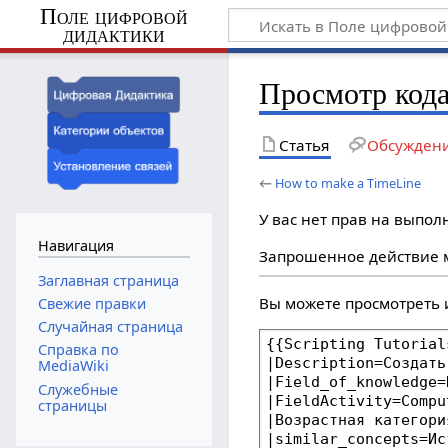
Поле цифровой
дидактики
Просмотр кода
Статья
Обсужден
←
How to make a TimeLine
У вас нет прав на выпо
Навигация
Запрошенное действие м
Заглавная страница
Вы можете просмотреть 
Свежие правки
Случайная страница
Справка по
MediaWiki
Служебные
страницы