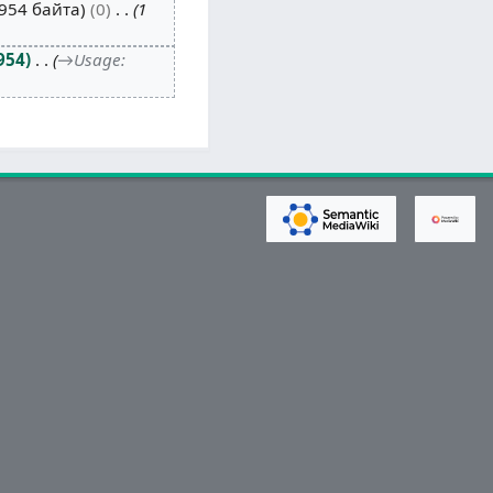
954 байта
0
1
954
→
Usage
: