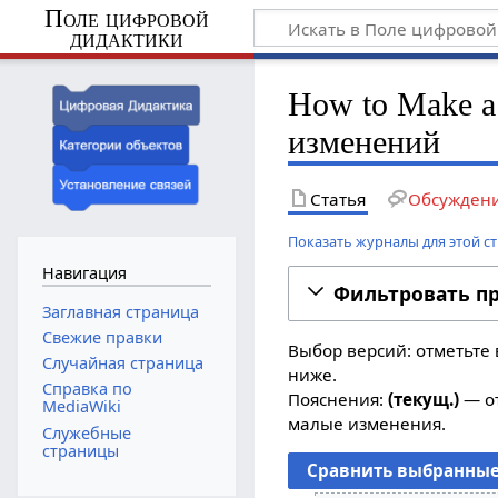
Поле цифровой
дидактики
How to Make a 
изменений
Статья
Обсужден
Показать журналы для этой с
Навигация
Фильтровать п
Заглавная страница
Свежие правки
Выбор версий: отметьте 
Случайная страница
ниже.
Справка по
Пояснения:
(текущ.)
— от
MediaWiki
малые изменения.
Служебные
страницы