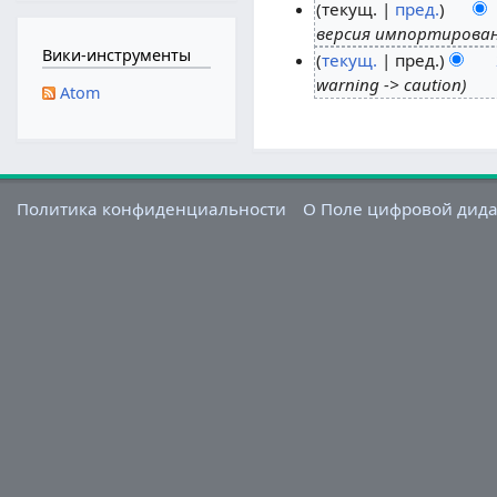
текущ.
пред.
версия импортирова
2
Вики-инструменты
текущ.
пред.
1
warning -> caution
и
2
Atom
ю
4
л
м
я
а
2
я
Политика конфиденциальности
О Поле цифровой дид
0
2
2
0
2
2
2