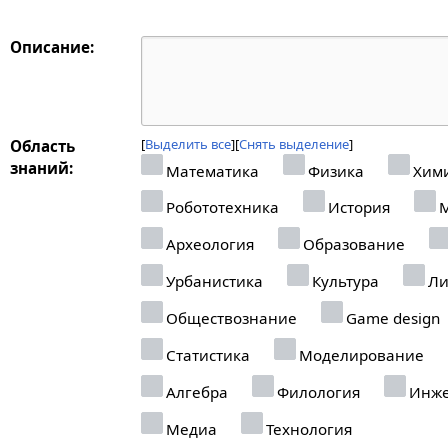
Описание:
Выделить все
Снять выделение
Область
знаний:
Математика
Физика
Хим
Робототехника
История
М
Археология
Образование
Урбанистика
Культура
Ли
Обществознание
Game design
Статистика
Моделирование
Алгебра
Филология
Инже
Медиа
Технология