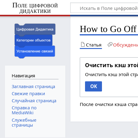
Поле цифровой
дидактики
How to Go Off 
Статья
Обсужден
Очистить кэш это
Очистить кэш этой ст
Навигация
OK
Заглавная страница
Свежие правки
Случайная страница
После очистки кэша стра
Справка по
MediaWiki
Служебные
страницы