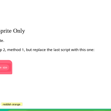
prite Only
te.
 2, method 1, but replace the last script with this one:
le
size
reddish orange