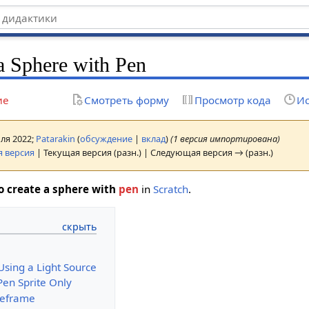
a Sphere with Pen
ие
Смотреть форму
Просмотр кода
Ис
юля 2022;
Patarakin
(
обсуждение
|
вклад
)
(1 версия импортирована)
 версия
| Текущая версия (разн.) | Следующая версия → (разн.)
o create a sphere with
pen
in
Scratch
.
sing a Light Source
en Sprite Only
reframe