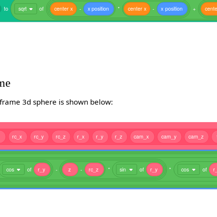
to
sqrt
of
center
x
-
x
position
*
center
x
-
x
position
+
cente
ame
frame 3d sphere is shown below:
rc_x
rc_y
rc_z
r_x
r_y
r_z
cam_x
cam_y
cam_z
cos
of
r_y
-
z
-
rc_z
*
sin
of
r_y
*
cos
of
r