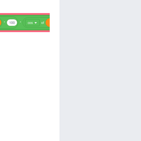
*
100
*
cos
of
j
+
5000
cos
of
i
+
30
*
10