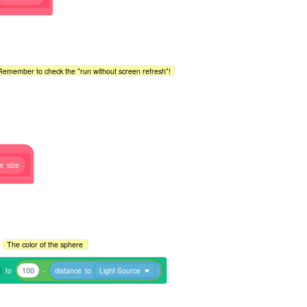
Remember to check the "run without screen refresh"!
le
size
The color of the sphere
to
100
-
distance
to
Light Source