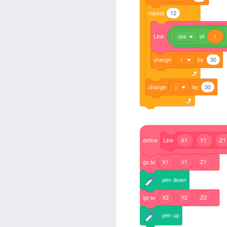
repeat
12
Line
cos
of
i
change
i
by
30
change
j
by
30
define
Line
X1
Y1
Z
go
to
X1
Y1
Z1
pen
down
go
to
X2
Y2
Z2
pen
up