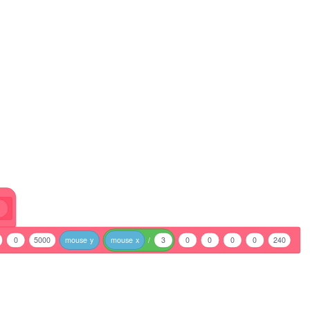
0
5000
mouse
y
mouse
x
/
3
0
0
0
0
240