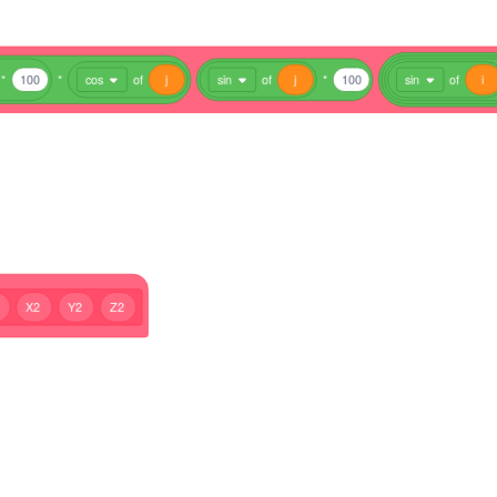
*
100
*
cos
of
j
sin
of
j
*
100
sin
of
i
1
X2
Y2
Z2