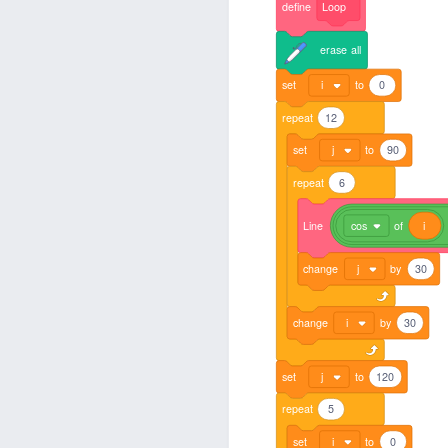
define
Loop
erase
all
set
i
to
0
repeat
12
set
j
to
90
repeat
6
Line
cos
of
i
change
j
by
30
change
i
by
30
set
j
to
120
repeat
5
set
i
to
0