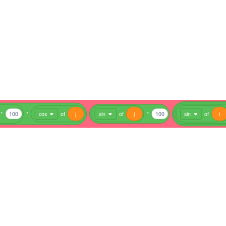
*
100
*
cos
of
j
sin
of
j
*
100
sin
of
i