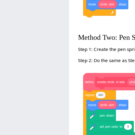
move
circle
size
steps
Method Two: Pen S
Step 1: Create the pen spri
Step 2: Do the same as Step
define
create
circle
of
size
circ
repeat
360
move
circle
size
steps
pen
down
set
pen
color
to
5