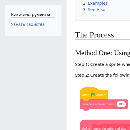
2
Examples
3
See Also
Вики-инструменты
Узнать свойства
The Process
Method One: Using
Step 1: Create a sprite whi
Step 2: Create the followin
when
clicked
generate
sphere
of
size
100
define
generate
sphere
of
size