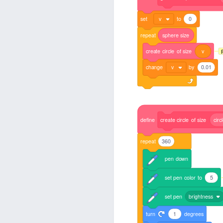
set
v
to
0
repeat
sphere
size
create
circle
of
size
v
change
v
by
0.01
define
create
circle
of
size
circ
repeat
360
pen
down
set
pen
color
to
5
set
pen
brightness
turn
1
degrees