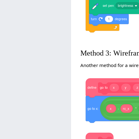
set
pen
brightness
turn
1
degrees
Method 3: Wirefr
Another method for a wire
define
go
to
x
y
z
go
to
x:
x
-
rc_x
*