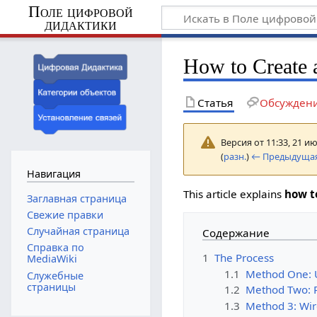
Поле цифровой
дидактики
How to Create 
Статья
Обсужден
Версия от 11:33, 21 и
(
разн.
)
← Предыдущая
Навигация
This article explains
how t
Заглавная страница
Свежие правки
Случайная страница
Содержание
Справка по
1
The Process
MediaWiki
1.1
Method One: U
Служебные
страницы
1.2
Method Two: P
1.3
Method 3: Wi