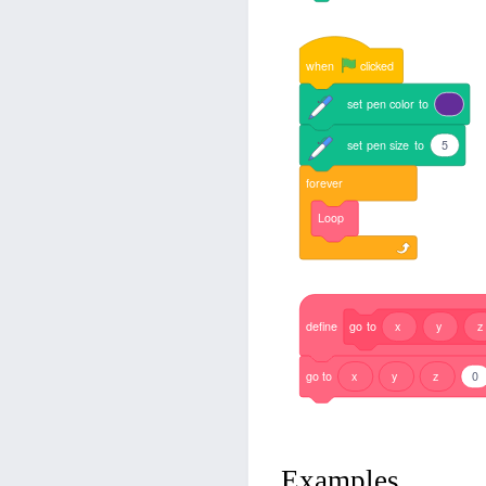
when
clicked
set
pen
color
to
set
pen
size
to
5
forever
Loop
define
go
to
x
y
z
go
to
x
y
z
0
Examples