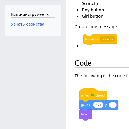
Scratch)
Boy button
Вики-инструменты
Girl button
Узнать свойства
Create one message:
broadcast
show
Code
The following is the code 
when
clicked
go
to
x:
-174
y:
-8
hide