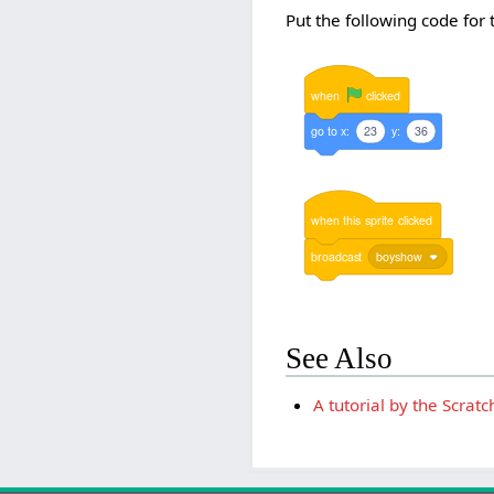
Put the following code for 
when
clicked
go
to
x:
23
y:
36
when
this
sprite
clicked
broadcast
boyshow
See Also
A tutorial by the Scrat