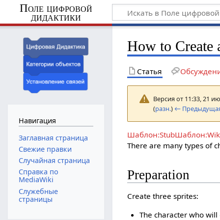
Поле цифровой
дидактики
How to Create 
Статья
Обсужден
Версия от 11:33, 21 и
(
разн.
)
← Предыдущая
Навигация
Шаблон:Stub
Шаблон:Wiki
Заглавная страница
There are many types of ch
Свежие правки
Случайная страница
Справка по
Preparation
MediaWiki
Служебные
Create three sprites:
страницы
The character who will 