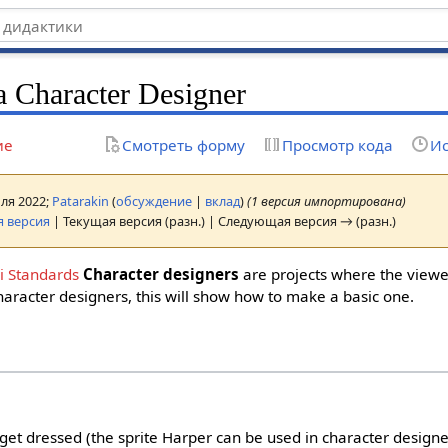
a Character Designer
ие
Смотреть форму
Просмотр кода
Ис
юля 2022;
Patarakin
(
обсуждение
|
вклад
)
(1 версия импортирована)
 версия
| Текущая версия (разн.) | Следующая версия → (разн.)
 Standards
Character designers
are projects where the viewe
aracter designers, this will show how to make a basic one.
get dressed (the sprite Harper can be used in character designers