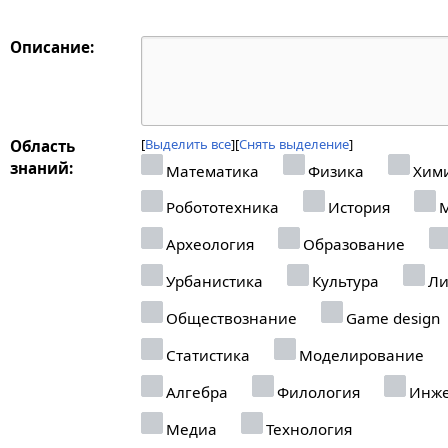
Описание:
Выделить все
Снять выделение
Область
знаний:
Математика
Физика
Хим
Робототехника
История
М
Археология
Образование
Урбанистика
Культура
Ли
Обществознание
Game design
Статистика
Моделирование
Алгебра
Филология
Инже
Медиа
Технология