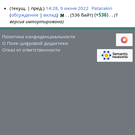
текущ.
пред.
14:28, 9 июня 2022
Patarakin
обсуждение
вклад
м
536 байт
+536
1
9
версия импортирована
и
ю
н
Политика конфиденциальности
я
О Поле цифровой дидактики
Отказ от ответственности
2
0
2
2