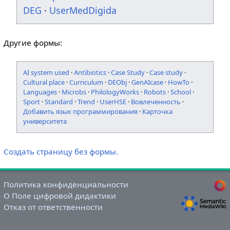
DEG
·
UserMedDigida
Другие формы:
AI system used
·
Antibiotics
·
Case Study
·
Case study
·
Cultural place
·
Curriculum
·
DEObj
·
GenAIcase
·
HowTo
·
Languages
·
Microbs
·
PhilologyWorks
·
Robots
·
School
·
Sport
·
Standard
·
Trend
·
UserHSE
·
Вовлеченность
·
Добавить язык программирования
·
Карточка
университета
Создать страницу без формы.
Политика конфиденциальности
О Поле цифровой дидактики
Отказ от ответственности