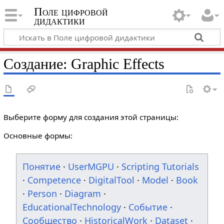
Поле цифровой
дидактики
Создание: Graphic Effects
Выберите форму для создания этой страницы:
Основные формы:
Понятие
·
UserMGPU
·
Scripting Tutorials
·
Competence
·
DigitalTool
·
Model
·
Book
·
Person
·
Diagram
·
EducationalTechnology
·
Событие
·
Сообщество
·
HistoricalWork
·
Dataset
·