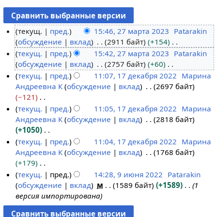
текущ.
пред.
15:46, 27 марта 2023
Patarakin
обсуждение
вклад
2911 байт
+154
2
Н
текущ.
пред.
15:42, 27 марта 2023
Patarakin
7
е
обсуждение
вклад
2757 байт
+60
м
т
Н
текущ.
пред.
11:07, 17 декабря 2022
Марина
а
о
е
Андреевна К
обсуждение
вклад
2697 байт
р
1
п
т
−121
т
7
и
о
Н
текущ.
пред.
11:05, 17 декабря 2022
Марина
а
д
с
п
е
Андреевна К
обсуждение
вклад
2818 байт
2
е
а
и
т
+1050
0
к
н
с
о
Н
текущ.
пред.
11:04, 17 декабря 2022
Марина
2
а
и
а
п
е
Андреевна К
обсуждение
вклад
1768 байт
3
б
я
н
и
т
+179
р
п
и
с
о
Н
текущ.
пред.
14:28, 9 июня 2022
Patarakin
я
р
я
а
п
е
обсуждение
вклад
м
1589 байт
+1589
1
9
2
а
п
н
и
т
версия импортирована
и
0
в
р
и
с
о
ю
2
к
а
я
а
п