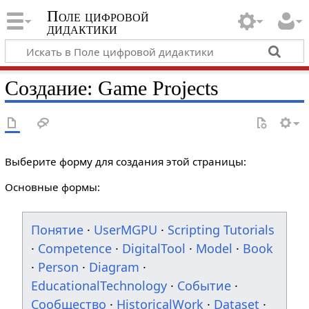
Поле цифровой
дидактики
Создание: Game Projects
Выберите форму для создания этой страницы:
Основные формы:
Понятие
·
UserMGPU
·
Scripting Tutorials
·
Competence
·
DigitalTool
·
Model
·
Book
·
Person
·
Diagram
·
EducationalTechnology
·
Событие
·
Сообщество
·
HistoricalWork
·
Dataset
·