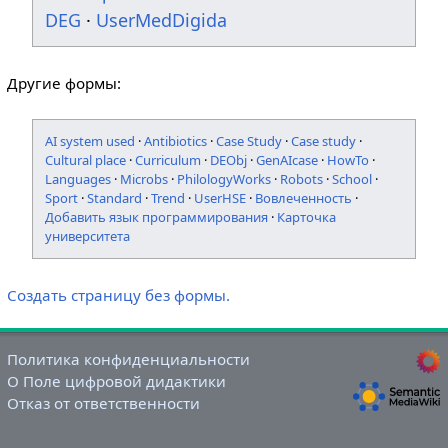
DEG
·
UserMedDigida
Другие формы:
AI system used
·
Antibiotics
·
Case Study
·
Case study
·
Cultural place
·
Curriculum
·
DEObj
·
GenAIcase
·
HowTo
·
Languages
·
Microbs
·
PhilologyWorks
·
Robots
·
School
·
Sport
·
Standard
·
Trend
·
UserHSE
·
Вовлеченность
·
Добавить язык программирования
·
Карточка
университета
Создать страницу без формы.
Политика конфиденциальности
О Поле цифровой дидактики
Отказ от ответственности