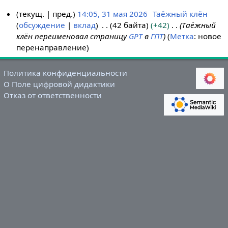
текущ.
пред.
14:05, 31 мая 2026
Таёжный клён
обсуждение
вклад
42 байта
+42
Таёжный
3
клён переименовал страницу
GPT
в
ГПТ
Метка
:
новое
1
перенаправление
м
а
я
Политика конфиденциальности
О Поле цифровой дидактики
2
Отказ от ответственности
0
2
6