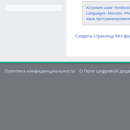
AI system used
·
Antibioti
Languages
·
Microbs
·
Ph
язык программирован
Создать страницу без ф
Политика конфиденциальности
О Поле цифровой дид