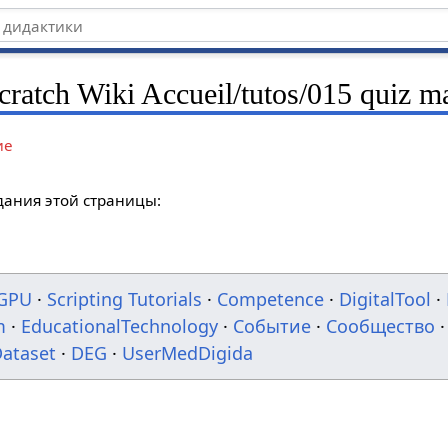
ratch Wiki Accueil/tutos/015 quiz m
ие
дания этой страницы:
GPU
·
Scripting Tutorials
·
Competence
·
DigitalTool
·
m
·
EducationalTechnology
·
Событие
·
Сообщество
·
ataset
·
DEG
·
UserMedDigida