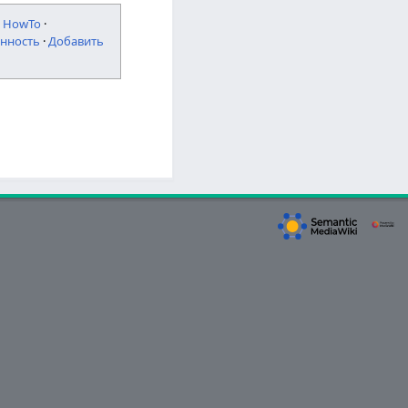
·
HowTo
·
нность
·
Добавить