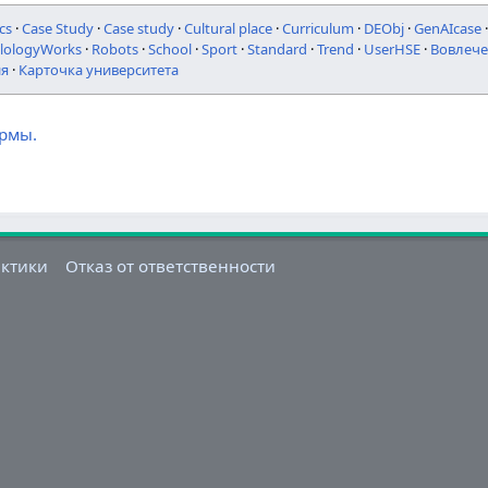
cs
·
Case Study
·
Case study
·
Cultural place
·
Curriculum
·
DEObj
·
GenAIcase
ilologyWorks
·
Robots
·
School
·
Sport
·
Standard
·
Trend
·
UserHSE
·
Вовлече
ия
·
Карточка университета
ормы.
актики
Отказ от ответственности