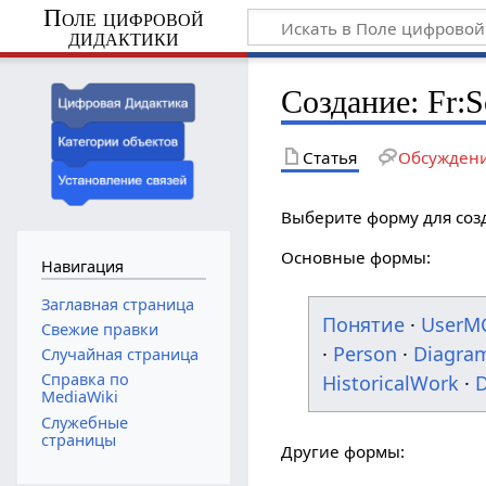
Поле цифровой
дидактики
Создание: Fr:Sc
Статья
Обсужден
Выберите форму для соз
Основные формы:
Навигация
Заглавная страница
Понятие
·
UserM
Свежие правки
·
Person
·
Diagra
Случайная страница
Справка по
HistoricalWork
·
D
MediaWiki
Служебные
страницы
Другие формы: