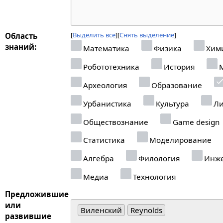
Выделить все
Снять выделение
Область
знаний:
Математика
Физика
Хим
Робототехника
История
М
Археология
Образование
Урбанистика
Культура
Ли
Обществознание
Game design
Статистика
Моделирование
Алгебра
Филология
Инже
Медиа
Технология
Предложившие
или
Виленский
Reynolds
развившие