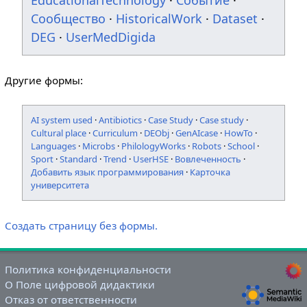
EducationalTechnology
·
Событие
·
Сообщество
·
HistoricalWork
·
Dataset
·
DEG
·
UserMedDigida
Другие формы:
AI system used
·
Antibiotics
·
Case Study
·
Case study
·
Cultural place
·
Curriculum
·
DEObj
·
GenAIcase
·
HowTo
·
Languages
·
Microbs
·
PhilologyWorks
·
Robots
·
School
·
Sport
·
Standard
·
Trend
·
UserHSE
·
Вовлеченность
·
Добавить язык программирования
·
Карточка
университета
Создать страницу без формы.
Политика конфиденциальности
О Поле цифровой дидактики
Отказ от ответственности