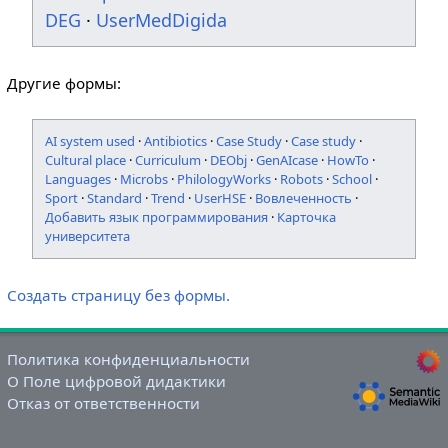
DEG
·
UserMedDigida
Другие формы:
AI system used
·
Antibiotics
·
Case Study
·
Case study
·
Cultural place
·
Curriculum
·
DEObj
·
GenAIcase
·
HowTo
·
Languages
·
Microbs
·
PhilologyWorks
·
Robots
·
School
·
Sport
·
Standard
·
Trend
·
UserHSE
·
Вовлеченность
·
Добавить язык программирования
·
Карточка
университета
Создать страницу без формы.
Политика конфиденциальности
О Поле цифровой дидактики
Отказ от ответственности