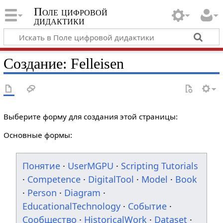
Поле цифровой
дидактики
Создание: Felleisen
Выберите форму для создания этой страницы:
Основные формы:
Понятие
·
UserMGPU
·
Scripting Tutorials
·
Competence
·
DigitalTool
·
Model
·
Book
·
Person
·
Diagram
·
EducationalTechnology
·
Событие
·
Сообщество
·
HistoricalWork
·
Dataset
·