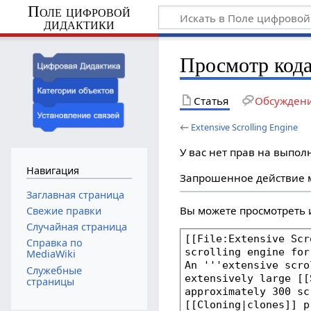
Поле цифровой
дидактики
Просмотр кода 
Статья
Обсужден
←
Extensive Scrolling Engine
У вас нет прав на выпо
Навигация
Запрошенное действие м
Заглавная страница
Вы можете просмотреть 
Свежие правки
Случайная страница
Справка по
MediaWiki
Служебные
страницы