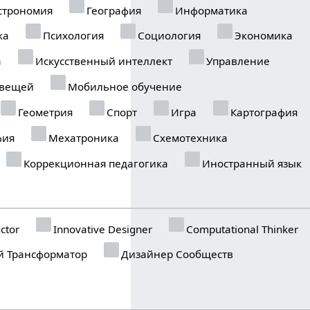
строномия
География
Информатика
ка
Психология
Социология
Экономика
а
Искусственный интеллект
Управление
 вещей
Мобильное обучение
Геометрия
Спорт
Игра
Картография
фия
Мехатроника
Схемотехника
Коррекционная педагогика
Иностранный язык
ctor
Innovative Designer
Computational Thinker
 Трансформатор
Дизайнер Сообществ