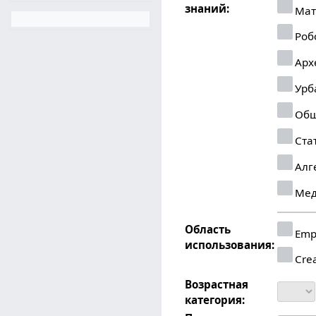
знаний:
Мат
Роб
Арх
Урб
Общ
Ста
Алг
Мед
Область
Emp
использования:
Crea
Возрастная
категория: