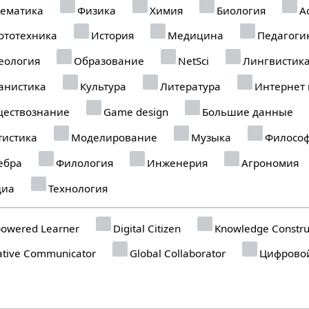
ематика
Физика
Химия
Биология
А
ототехника
История
Медицина
Педагоги
еология
Образование
NetSci
Лингвистик
анистика
Культура
Литература
Интернет
ествознание
Game design
Большие данные
тистика
Моделирование
Музыка
Филосо
ебра
Филология
Инженерия
Агрономия
иа
Технология
owered Learner
Digital Citizen
Knowledge Constru
tive Communicator
Global Collaborator
Цифровой