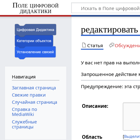
Поле цифровой
дидактики
редактировать 
Статья
Обсужден
У вас нет прав на выпо
Запрошенное действие м
Навигация
Предупреждение: эта с
Заглавная страница
Свежие правки
Случайная страница
Описание:
Справка по
MediaWiki
Служебные
страницы
Выделит
Область