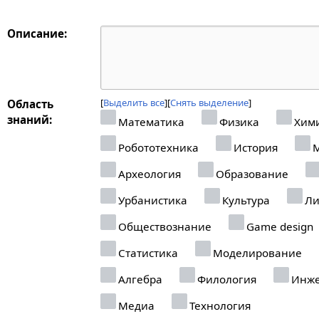
Описание:
Выделить все
Снять выделение
Область
знаний:
Математика
Физика
Хим
Робототехника
История
М
Археология
Образование
Урбанистика
Культура
Ли
Обществознание
Game design
Статистика
Моделирование
Алгебра
Филология
Инже
Медиа
Технология