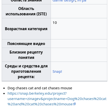
Область знаний
Game design
,
Игра
Область
использования (ISTE)
10
Возрастная категория
Поясняющее видео
Близкие рецепту
понятия
Среды и средства для
приготовления
Snap!
рецепта:
Dog chases cat and cat chases mouse
https://snap.berkeley.edu/project?
username=zinagev&projectname=Dog%20chases%20cat
%20and%20cat%20chases%20mouse