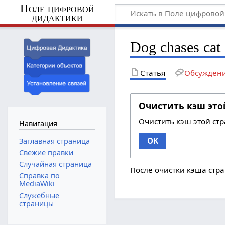
Поле цифровой
дидактики
Dog chases cat
Статья
Обсужден
Очистить кэш это
Очистить кэш этой ст
Навигация
OK
Заглавная страница
Свежие правки
Случайная страница
После очистки кэша стра
Справка по
MediaWiki
Служебные
страницы