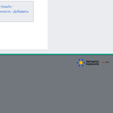
·
HowTo
·
нность
·
Добавить