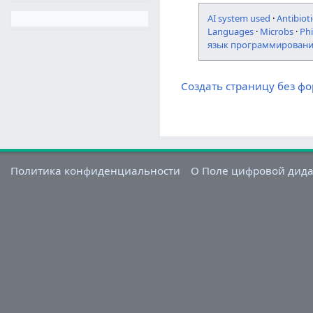
AI system used
·
Antibioti
Languages
·
Microbs
·
Ph
язык программирован
Создать страницу без ф
Политика конфиденциальности
О Поле цифровой дид