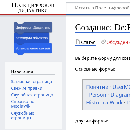
Поле цифровой
дидактики
Создание: De:F
Статья
Обсужден
Выберите форму для соз
Основные формы:
Навигация
Заглавная страница
Понятие
·
UserM
Свежие правки
·
Person
·
Diagra
Случайная страница
Справка по
HistoricalWork
·
D
MediaWiki
Служебные
страницы
Другие формы: