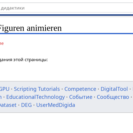
iguren animieren
ие
дания этой страницы:
GPU
·
Scripting Tutorials
·
Competence
·
DigitalTool
·
m
·
EducationalTechnology
·
Событие
·
Сообщество
·
ataset
·
DEG
·
UserMedDigida