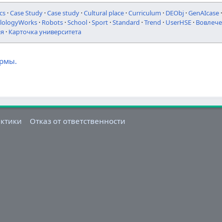
cs
·
Case Study
·
Case study
·
Cultural place
·
Curriculum
·
DEObj
·
GenAIcase
ilologyWorks
·
Robots
·
School
·
Sport
·
Standard
·
Trend
·
UserHSE
·
Вовлече
ия
·
Карточка университета
ормы.
актики
Отказ от ответственности