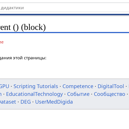
nt () (block)
ие
дания этой страницы:
GPU
·
Scripting Tutorials
·
Competence
·
DigitalTool
·
m
·
EducationalTechnology
·
Событие
·
Сообщество
·
ataset
·
DEG
·
UserMedDigida