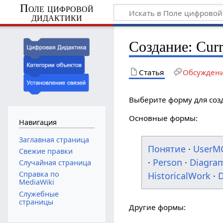
Поле цифровой
дидактики
Создание: Curre
Статья
Обсужден
Выберите форму для соз
Основные формы:
Навигация
Заглавная страница
Понятие
·
UserM
Свежие правки
·
Person
·
Diagra
Случайная страница
Справка по
HistoricalWork
·
D
MediaWiki
Служебные
страницы
Другие формы: