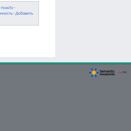
·
HowTo
·
нность
·
Добавить