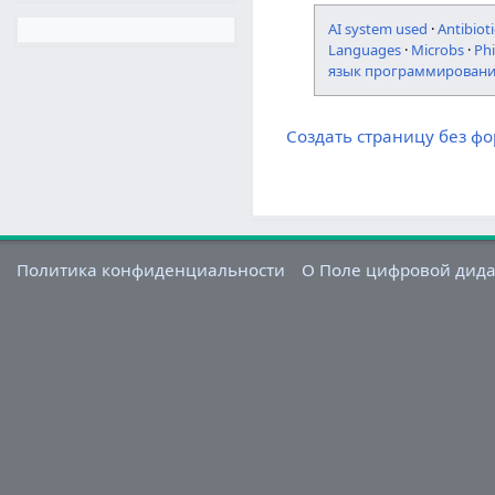
AI system used
·
Antibioti
Languages
·
Microbs
·
Ph
язык программирован
Создать страницу без ф
Политика конфиденциальности
О Поле цифровой дид