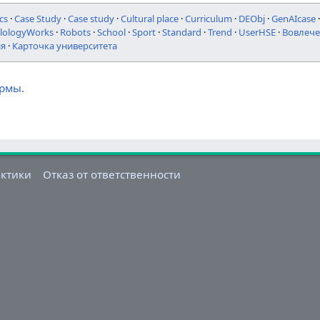
cs
·
Case Study
·
Case study
·
Cultural place
·
Curriculum
·
DEObj
·
GenAIcase
ilologyWorks
·
Robots
·
School
·
Sport
·
Standard
·
Trend
·
UserHSE
·
Вовлече
ия
·
Карточка университета
ормы.
актики
Отказ от ответственности