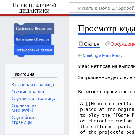
Поле цифровой
дидактики
Просмотр кода
Статья
Обсужден
←
Creating a Main Menu
У вас нет прав на выпо
Навигация
Запрошенное действие м
Заглавная страница
Вы можете просмотреть 
Свежие правки
Случайная страница
Справка по
MediaWiki
Служебные
страницы