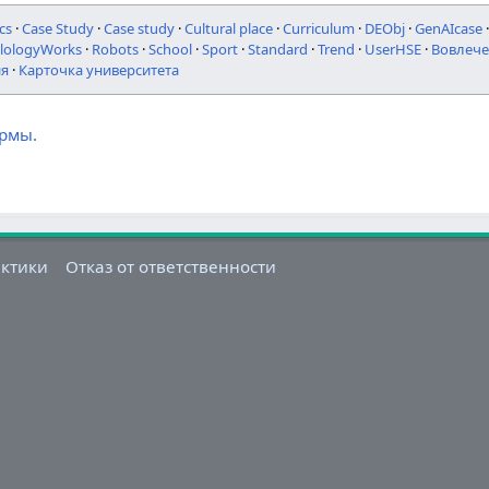
cs
·
Case Study
·
Case study
·
Cultural place
·
Curriculum
·
DEObj
·
GenAIcase
ilologyWorks
·
Robots
·
School
·
Sport
·
Standard
·
Trend
·
UserHSE
·
Вовлече
ия
·
Карточка университета
ормы.
актики
Отказ от ответственности