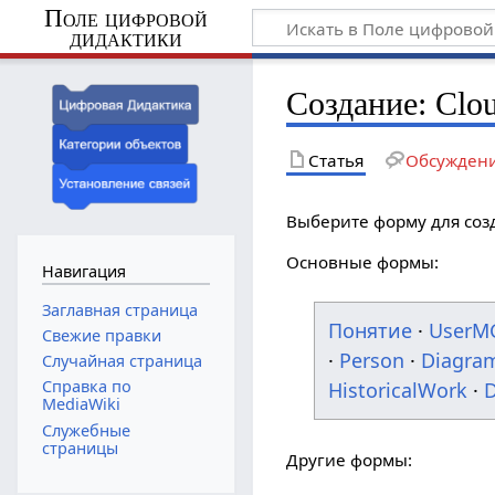
Поле цифровой
дидактики
Создание: Clo
Статья
Обсужден
Выберите форму для соз
Основные формы:
Навигация
Заглавная страница
Понятие
·
UserM
Свежие правки
·
Person
·
Diagra
Случайная страница
Справка по
HistoricalWork
·
D
MediaWiki
Служебные
страницы
Другие формы: