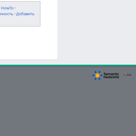
·
HowTo
·
нность
·
Добавить