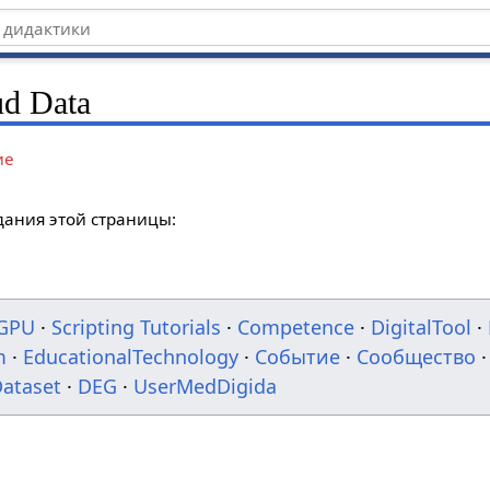
ud Data
ие
дания этой страницы:
GPU
·
Scripting Tutorials
·
Competence
·
DigitalTool
·
m
·
EducationalTechnology
·
Событие
·
Сообщество
·
ataset
·
DEG
·
UserMedDigida