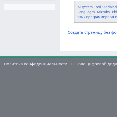
AI system used
·
Antibioti
Languages
·
Microbs
·
Ph
язык программирован
Создать страницу без ф
Политика конфиденциальности
О Поле цифровой дид