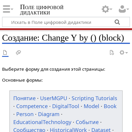
Поле цифровой
дидактики
Создание: Change Y by () (block)
Выберите форму для создания этой страницы:
Основные формы:
Понятие
·
UserMGPU
·
Scripting Tutorials
·
Competence
·
DigitalTool
·
Model
·
Book
·
Person
·
Diagram
·
EducationalTechnology
·
Событие
·
Сообщество
·
HistoricalWork
·
Dataset
·