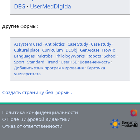
DEG
·
UserMedDigida
Другие формы:
AI system used
·
Antibiotics
·
Case Study
·
Case study
·
Cultural place
·
Curriculum
·
DEObj
·
GenAIcase
·
HowTo
·
Languages
·
Microbs
·
PhilologyWorks
·
Robots
·
School
·
Sport
·
Standard
·
Trend
·
UserHSE
·
Вовлеченность
·
Добавить язык программирования
·
Карточка
университета
Создать страницу без формы.
Политика конфиденциальности
О Поле цифровой дидактики
Отказ от ответственности