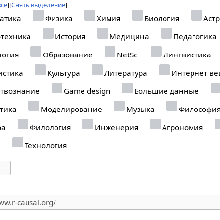
все
Снять выделение
атика
Физика
Химия
Биология
Астр
отехника
История
Медицина
Педагогика
логия
Образование
NetSci
Лингвистика
истика
Культура
Литература
Интернет в
твознание
Game design
Большие данные
тика
Моделирование
Музыка
Философи
ра
Филология
Инженерия
Агрономия
а
Технология