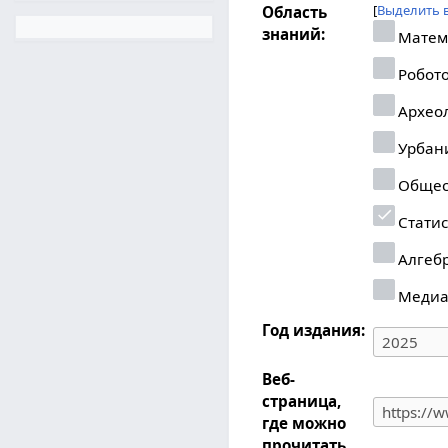
Выделить 
Область
знаний:
Матем
Робот
Архео
Урбан
Общес
Статис
Алгеб
Меди
Год издания:
Веб-
страница,
где можно
прочитать