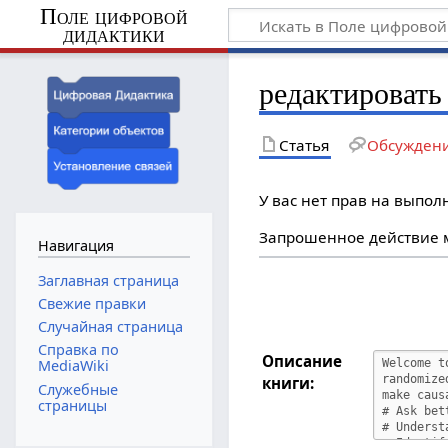
Поле цифровой
дидактики
редактировать 
Статья
Обсужден
У вас нет прав на выпо
Запрошенное действие м
Навигация
Заглавная страница
Свежие правки
Случайная страница
Справка по
Описание
MediaWiki
книги:
Служебные
страницы