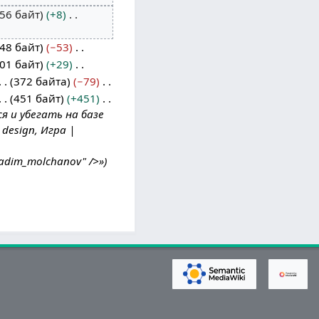
56 байт
+8
48 байт
−53
01 байт
+29
372 байта
−79
451 байт
+451
ся и убегать на базе
design, Игра |
adim_molchanov" />»