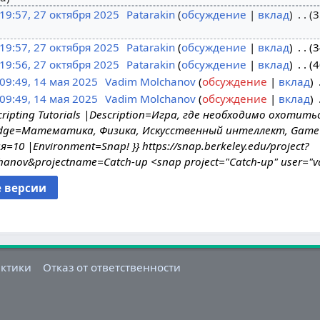
19:57, 27 октября 2025
Patarakin
обсуждение
вклад
3
19:57, 27 октября 2025
Patarakin
обсуждение
вклад
3
19:56, 27 октября 2025
Patarakin
обсуждение
вклад
4
09:49, 14 мая 2025
Vadim Molchanov
обсуждение
вклад
09:49, 14 мая 2025
Vadim Molchanov
обсуждение
вклад
ripting Tutorials |Description=Игра, где необходимо охотить
ledge=Математика, Физика, Искусственный интеллект, Game 
10 |Environment=Snap! }} https://snap.berkeley.edu/project?
anov&projectname=Catch-up <snap project="Catch-up" user="v
актики
Отказ от ответственности