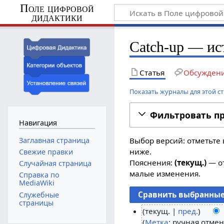
Поле цифровой
дидактики
Catch-up — ис
Статья
Обсужден
Показать журналы для этой с
Фильтровать п
Навигация
Заглавная страница
Выбор версий: отметьте 
ниже.
Свежие правки
Пояснения:
(текущ.)
— от
Случайная страница
малые изменения.
Справка по
MediaWiki
Служебные
страницы
текущ.
пред.
Н
Метка
:
ручная отме
2