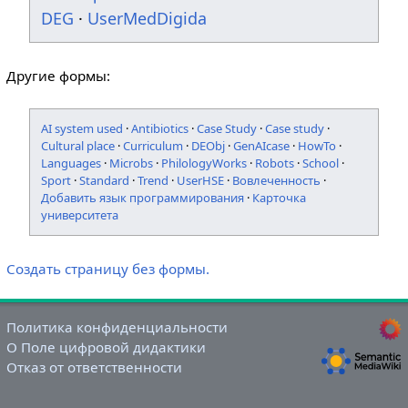
DEG
·
UserMedDigida
Другие формы:
AI system used
·
Antibiotics
·
Case Study
·
Case study
·
Cultural place
·
Curriculum
·
DEObj
·
GenAIcase
·
HowTo
·
Languages
·
Microbs
·
PhilologyWorks
·
Robots
·
School
·
Sport
·
Standard
·
Trend
·
UserHSE
·
Вовлеченность
·
Добавить язык программирования
·
Карточка
университета
Создать страницу без формы.
Политика конфиденциальности
О Поле цифровой дидактики
Отказ от ответственности