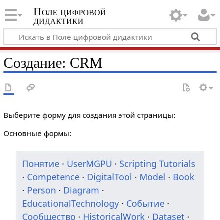
Поле цифровой
дидактики
Создание: CRM
Выберите форму для создания этой страницы:
Основные формы:
Понятие
·
UserMGPU
·
Scripting Tutorials
·
Competence
·
DigitalTool
·
Model
·
Book
·
Person
·
Diagram
·
EducationalTechnology
·
Событие
·
Сообщество
·
HistoricalWork
·
Dataset
·