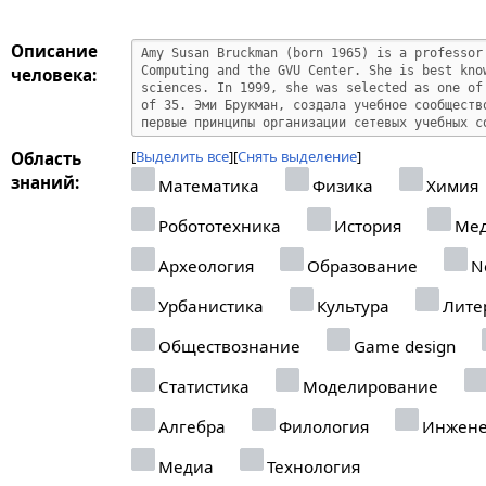
Описание
человека:
Выделить все
Снять выделение
Область
знаний:
Математика
Физика
Химия
Робототехника
История
Мед
Археология
Образование
Ne
Урбанистика
Культура
Лите
Обществознание
Game design
Статистика
Моделирование
Алгебра
Филология
Инжене
Медиа
Технология