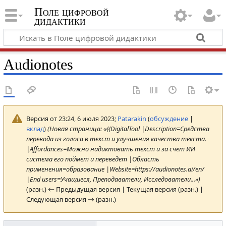
Поле цифровой
дидактики
Audionotes
Версия от 23:24, 6 июля 2023;
Patarakin
(
обсуждение
|
вклад
)
(Новая страница: «{{DigitalTool |Description=Средства
перевода из голоса в текст и улучшения качества текста.
|Affordances=Можно надиктовать текст и за счет ИИ
система его поймет и переведет |Область
применения=образование |Website=https://audionotes.ai/en/
|End users=Учащиеся, Преподаватели, Исследователи...»)
(разн.) ← Предыдущая версия | Текущая версия (разн.) |
Следующая версия → (разн.)